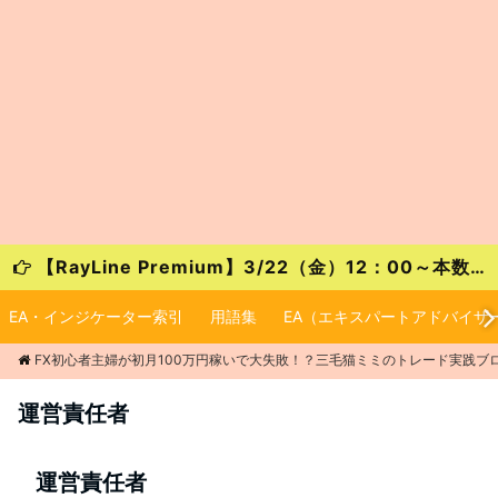
【RayLine Premium】3/22（金）12：00～本数限定の大特価キャンペーンが始まります！
EA・インジケーター索引
用語集
EA（エキスパートアドバイザ
FX初心者主婦が初月100万円稼いで大失敗！？三毛猫ミミのトレード実践ブ
運営責任者
運営責任者