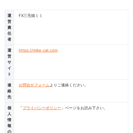
運
FX三毛猫ミミ
営
責
任
者
運
https://mike-cat.com
営
サ
イ
ト
連
お問合せフォーム
よりご連絡ください。
絡
先
個
「
プライバシーポリシー
」ページをお読み下さい。
人
情
報
の