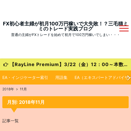
FX初心者主婦が初月100万円稼いで大失敗！？三毛猫ミ
ミのトレード実践ブログ
普通の主婦がFXトレードを始めて初月で100万円稼いでしまい・・・
【RayLine Premium】3/22（金）12：00～本数限定の大特価キャンペーンが始まります！
EA・インジケーター索引
用語集
EA（エキスパートアドバイザ
2018年
11月
月別: 2018年11月
記事一覧