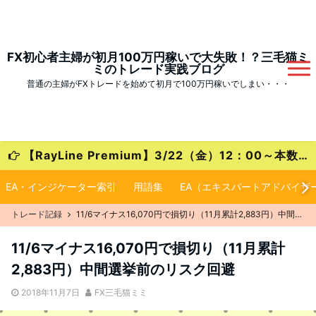
FX初心者主婦が初月100万円稼いで大失敗！？三毛猫ミ
ミのトレード実践ブログ
普通の主婦がFXトレードを始めて初月で100万円稼いでしまい・・・
【RayLine Premium】3/22（金）12：00～本数限定の大特価キャンペーンが始まります！
EA・インジケーター索引
用語集
EA（エキスパートアドバイザ
トレード記録
11/6マイナス16,070円で損切り（11月累計2,883円）中間選挙前のリスク回避
11/6マイナス16,070円で損切り（11月累計
2,883円）中間選挙前のリスク回避
2018年11月7日
FX三毛猫ミミ