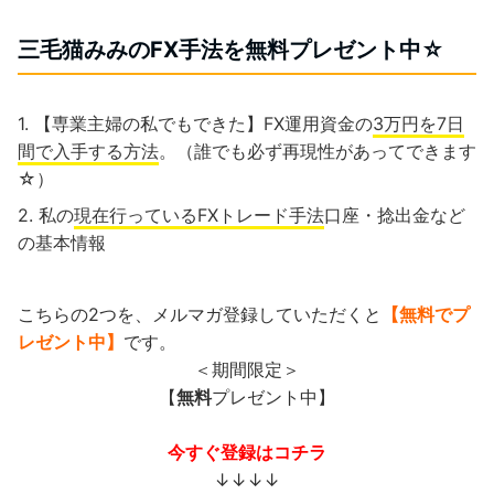
三毛猫みみのFX手法を無料プレゼント中☆
【専業主婦の私でもできた】FX運用資金の
3万円を7日
間で入手する方法
。（誰でも必ず再現性があってできます
☆）
私の
現在行っているFXトレード手法
口座・捻出金など
の基本情報
こちらの2つを、メルマガ登録していただくと
【無料でプ
レゼント中】
です。
＜期間限定＞
【
無料
プレゼント中】
今すぐ登録はコチラ
↓↓↓↓