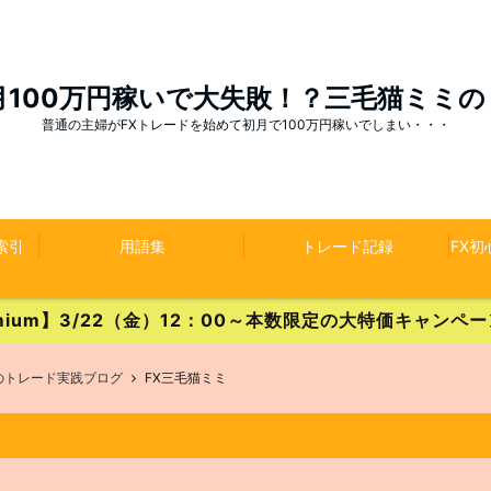
月100万円稼いで大失敗！？三毛猫ミミ
普通の主婦がFXトレードを始めて初月で100万円稼いでしまい・・・
索引
用語集
トレード記録
FX
Premium】3/22（金）12：00～本数限定の大特価キャン
のトレード実践ブログ
FX三毛猫ミミ