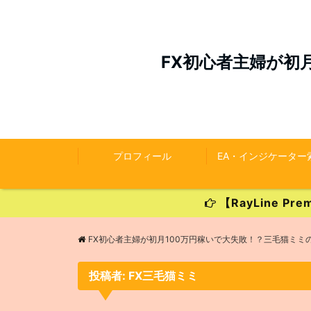
FX初心者主婦が初
プロフィール
EA・インジケーター
【RayLine 
FX初心者主婦が初月100万円稼いで大失敗！？三毛猫ミミ
投稿者:
FX三毛猫ミミ