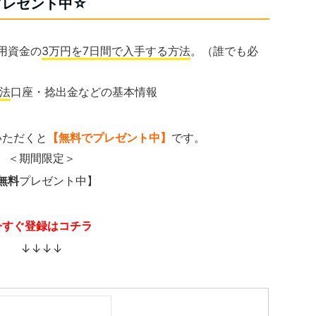
プレゼント中☆
用資金の
3万円を7日間で入手する方法
。（誰でも必
法
口座・捻出金などの基本情報
いただくと
【無料でプレゼント中】
です。
＜期間限定＞
無料
プレゼント中】
今すぐ登録はコチラ
↓↓↓↓