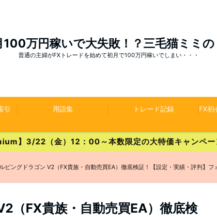
月100万円稼いで大失敗！？三毛猫ミミ
普通の主婦がFXトレードを始めて初月で100万円稼いでしまい・・・
索引
用語集
トレード記録
FX
Premium】3/22（金）12：00～本数限定の大特価キャン
ルピングドラゴン V2（FX貴族・自動売買EA）徹底検証！【設定・実績・評判】フ
V2（FX貴族・自動売買EA）徹底検