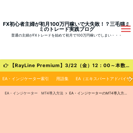
FX初心者主婦が初月100万円稼いで大失敗！？三毛猫ミ
ミのトレード実践ブログ
普通の主婦がFXトレードを始めて初月で100万円稼いでしまい・・・
【RayLine Premium】3/22（金）12：00～本数限定の大特価キャンペーンが始まります！
EA・インジケーター索引
用語集
EA（エキスパートアドバイザ
EA・インジケーター MT4導入方法
EA・インジケーターのMT4導入方法は初心者でも簡単！画像付き解説【GogoJungle（ゴゴジャン）】