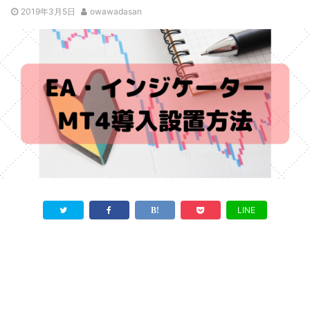
2019年3月5日
owawadasan
LINE