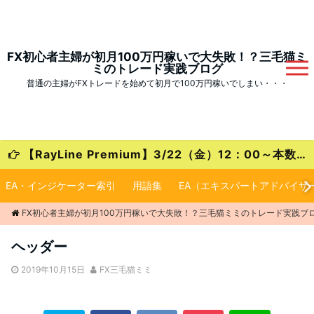
FX初心者主婦が初月100万円稼いで大失敗！？三毛猫ミ
ミのトレード実践ブログ
普通の主婦がFXトレードを始めて初月で100万円稼いでしまい・・・
【RayLine Premium】3/22（金）12：00～本数限定の大特価キャンペーンが始まります！
EA・インジケーター索引
用語集
EA（エキスパートアドバイザ
FX初心者主婦が初月100万円稼いで大失敗！？三毛猫ミミのトレード実践ブ
ヘッダー
2019年10月15日
FX三毛猫ミミ