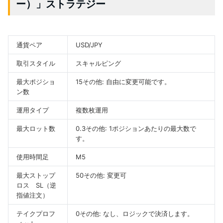
ー）」ストラテジー
通貨ペア
USD/JPY
取引スタイル
スキャルピング
最大ポジショ
15
その他: 自由に変更可能です。
ン数
運用タイプ
複数枚運用
最大ロット数
0.3
その他: 1ポジションあたりの最大数で
す。
使用時間足
M5
最大ストップ
50
その他: 変更可
ロス SL（逆
指値注文）
テイクプロフ
0
その他: なし、ロジックで決済します。