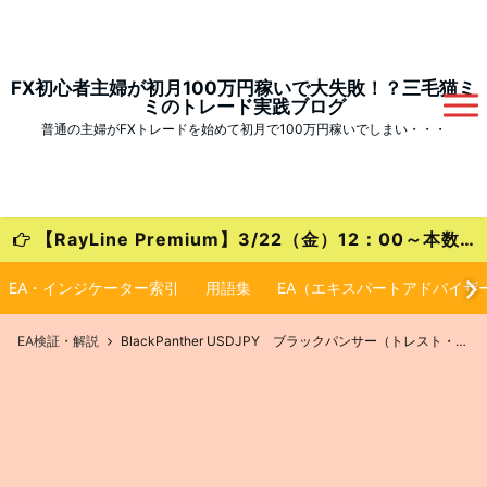
FX初心者主婦が初月100万円稼いで大失敗！？三毛猫ミ
ミのトレード実践ブログ
普通の主婦がFXトレードを始めて初月で100万円稼いでしまい・・・
【RayLine Premium】3/22（金）12：00～本数限定の大特価キャンペーンが始まります！
EA・インジケーター索引
用語集
EA（エキスパートアドバイザ
EA検証・解説
BlackPanther USDJPY ブラックパンサー（トレスト・自動売買EA）徹底検証！【設定・実績・評判】