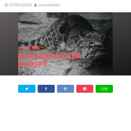
2019年2月3日
owawadasan
LINE