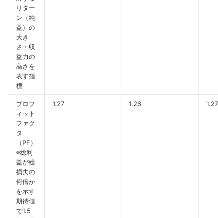
リター
ン（純
益）の
大き
さ・収
益力の
高さを
表す指
標
プロフ
1.27
1.26
1.27
ィット
ファク
タ
（PF）
※総利
益が総
損失の
何倍か
を示す
期待値
で1.5