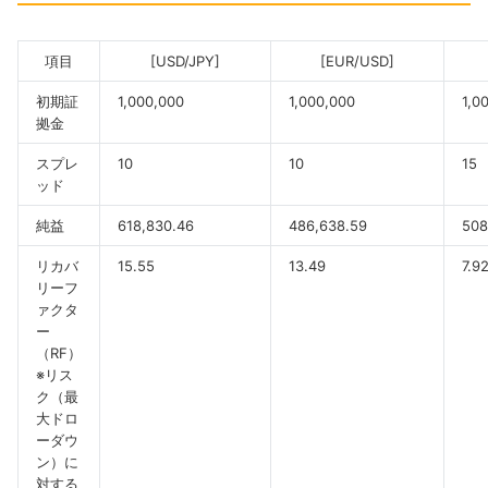
項目
[USD/JPY]
[EUR/USD]
初期証
1,000,000
1,000,000
1,0
拠金
スプレ
10
10
15
ッド
純益
618,830.46
486,638.59
508
リカバ
15.55
13.49
7.9
リーフ
ァクタ
ー
（RF）
※リス
ク（最
大ドロ
ーダウ
ン）に
対する