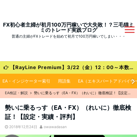
FX初心者主婦が初月100万円稼いで大失敗！？三毛猫ミ
ミのトレード実践ブログ
普通の主婦がFXトレードを始めて初月で100万円稼いでしまい・・・
【RayLine Premium】3/22（金）12：00～本数限定の大特価キャンペーンが始まります！
EA・インジケーター索引
用語集
EA（エキスパートアドバイザ
EA検証・解説
勢いに乗るっす（EA・FX）（れいに）徹底検証！【設定・実績・評判】
勢いに乗るっす（EA・FX）（れいに）徹底検
証！【設定・実績・評判】
2018年12月24日
owawadasan