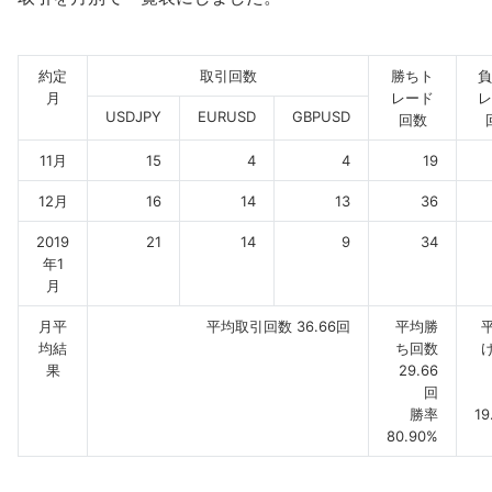
約定
取引回数
勝ちト
負
月
レード
レ
USDJPY
EURUSD
GBPUSD
回数
11月
15
4
4
19
12月
16
14
13
36
2019
21
14
9
34
年1
月
月平
平均取引回数 36.66回
平均勝
均結
ち回数
果
29.66
回
勝率
19
80.90%