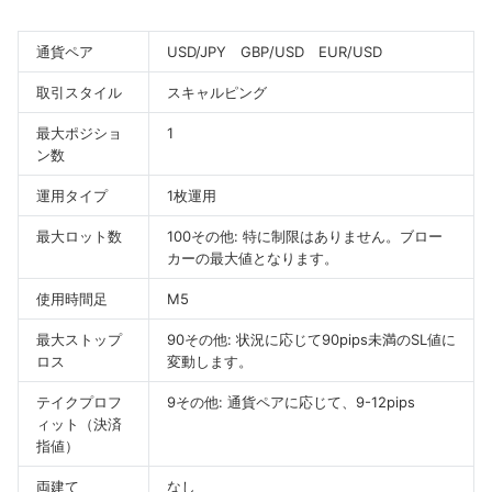
通貨ペア
USD/JPY
GBP/USD
EUR/USD
取引スタイル
スキャルピング
最大ポジショ
1
ン数
運用タイプ
1枚運用
最大ロット数
100
その他: 特に制限はありません。ブロー
カーの最大値となります。
使用時間足
M5
最大ストップ
90
その他: 状況に応じて90pips未満のSL値に
ロス
変動します。
テイクプロフ
9
その他: 通貨ペアに応じて、9-12pips
ィット（決済
指値）
両建て
なし