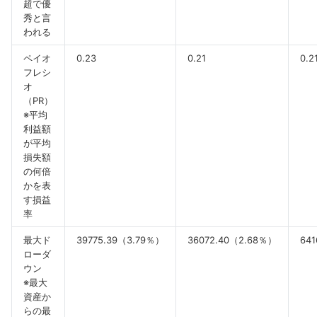
超で優
秀と言
われる
ペイオ
0.23
0.21
0.2
フレシ
オ
（PR）
※平均
利益額
が平均
損失額
の何倍
かを表
す損益
率
最大ド
39775.39（3.79％）
36072.40（2.68％）
64
ローダ
ウン
※最大
資産か
らの最