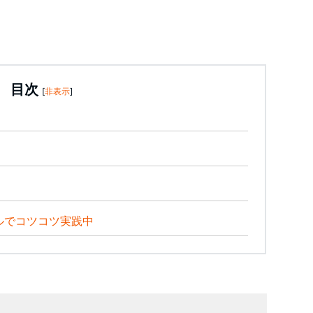
目次
[
非表示
]
ルでコツコツ実践中