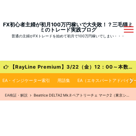
FX初心者主婦が初月100万円稼いで大失敗！？三毛猫ミ
ミのトレード実践ブログ
普通の主婦がFXトレードを始めて初月で100万円稼いでしまい・・・
【RayLine Premium】3/22（金）12：00～本数限定の大特価キャンペーンが始まります！
EA・インジケーター索引
用語集
EA（エキスパートアドバイザ
EA検証・解説
Beatrice DELTA2 Mk.II ベアトリーチェ マーク2（東京シストレ・自動売買EA）徹底検証！【設定・実績・評価】