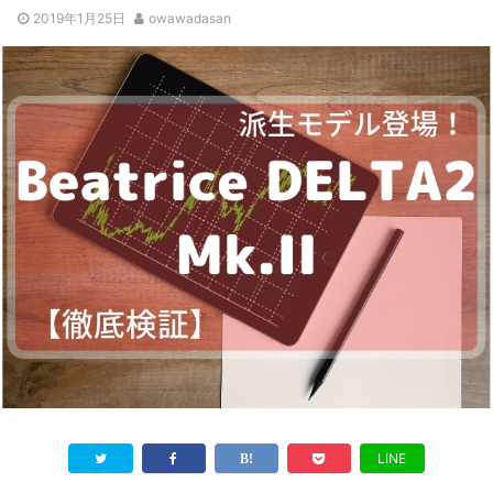
2019年1月25日
owawadasan
LINE