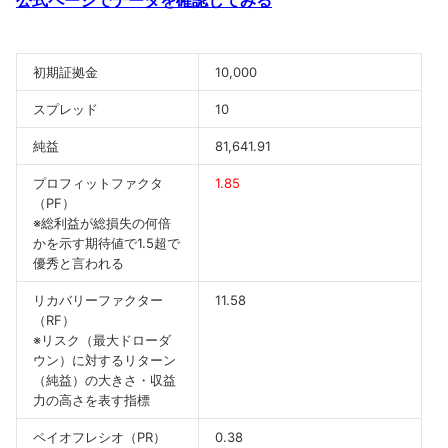
初期証拠金
10,000
スプレッド
10
純益
81,641.91
プロフィットファクタ
1.85
（PF）
※総利益が総損失の何倍
かを示す期待値で1.5超で
優秀と言われる
リカバリーファクター
11.58
（RF）
※リスク（最大ドローダ
ウン）に対するリターン
（純益）の大きさ・収益
力の高さを表す指標
ペイオフレシオ（PR）
0.38