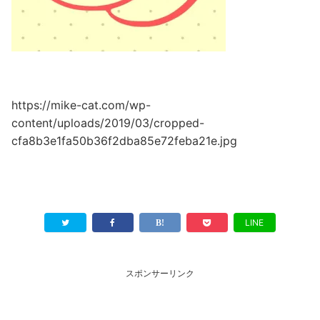
https://mike-cat.com/wp-
content/uploads/2019/03/cropped-
cfa8b3e1fa50b36f2dba85e72feba21e.jpg
LINE
スポンサーリンク