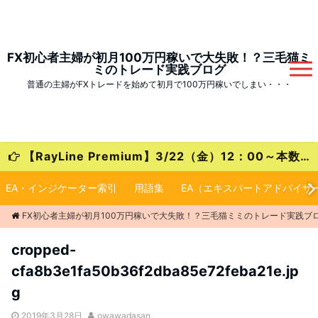
FX初心者主婦が初月100万円稼いで大失敗！？三毛猫ミ
ミのトレード実践ブログ
普通の主婦がFXトレードを始めて初月で100万円稼いでしまい・・・
【RayLine Premium】3/22（金）12：00～本数限定の大特価キャンペーンが始まります！
EA・インジケーター索引
用語集
EA（エキスパートアドバイザ
FX初心者主婦が初月100万円稼いで大失敗！？三毛猫ミミのトレード実践ブ
cropped-
cfa8b3e1fa50b36f2dba85e72feba21e.jp
g
2019年3月28日
owawadasan