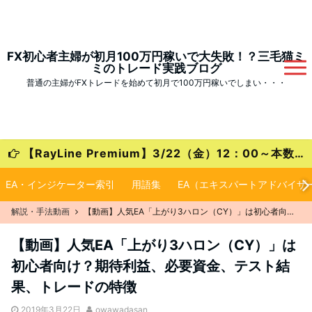
FX初心者主婦が初月100万円稼いで大失敗！？三毛猫ミ
ミのトレード実践ブログ
普通の主婦がFXトレードを始めて初月で100万円稼いでしまい・・・
【RayLine Premium】3/22（金）12：00～本数限定の大特価キャンペーンが始まります！
EA・インジケーター索引
用語集
EA（エキスパートアドバイザ
解説・手法動画
【動画】人気EA「上がり3ハロン（CY）」は初心者向け？期待利益、必要資金、テスト結果、トレードの特徴
【動画】人気EA「上がり3ハロン（CY）」は
初心者向け？期待利益、必要資金、テスト結
果、トレードの特徴
2019年3月22日
owawadasan