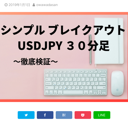
2019年1月1日
owawadasan
LINE