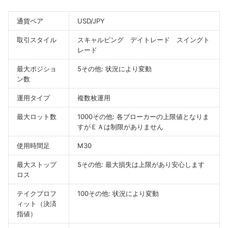
通貨ペア
USD/JPY
取引スタイル
スキャルピング デイトレード スイングト
レード
最大ポジショ
5
その他: 状況により変動
ン数
運用タイプ
複数枚運用
最大ロット数
1000
その他: 各ブローカーの上限値となりま
すがＥＡは制限がありません
使用時間足
M30
最大ストップ
5
その他: 最大損失は上限があり安心します
ロス
テイクプロフ
100
その他: 状況により変動
ィット（決済
指値）