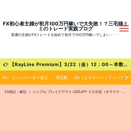
FX初心者主婦が初月100万円稼いで大失敗！？三毛猫ミ
ミのトレード実践ブログ
普通の主婦がFXトレードを始めて初月で100万円稼いでしまい・・・
【RayLine Premium】3/22（金）12：00～本数限定の大特価キャンペーンが始まります！
EA・インジケーター索引
用語集
EA（エキスパートアドバイザ
EA検証・解説
シンプル ブレイクアウト USDJPY ３０分足（キラララ・自動売買EA）徹底検証！【設定・実績・評判】