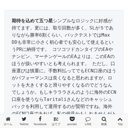
期待を込めて五つ星
シンプルなロジックに好感が
持てます。更には、取引回数が多く、SLが５であ
りながら勝率6割くらい、バックテストではMax 
DDも非常に小さく初心者でも安心して使えるとい
うPRに納得です。 コツコツドカンタイプのEAや
ナンピン、マーチンゲールのEAよりは、このEAの
ほうが扱いやすいとも考えられます。 ただし、口
座選びは慎重に。手数料払ってでもECN口座のほう
がパフォーマンスは良くなると思われますが、ロ
ットを大きくすると滑りやすくなるのでどうなん
でしょうか。もしキラララさんのように海外のECN
口座を使うならTaritaliさんなどのキャッシュ
バックを利用して運用するのが賢明ですね。海外
のECN口座であれば、私の偏見かもしれませんがト
レードビューの方が良いのではと思います。 ま
ホーム
Twitter
facebook
はてブ
pocket
LINE
検索
Top
た、フォワードの期間が短いのも注意が必要で