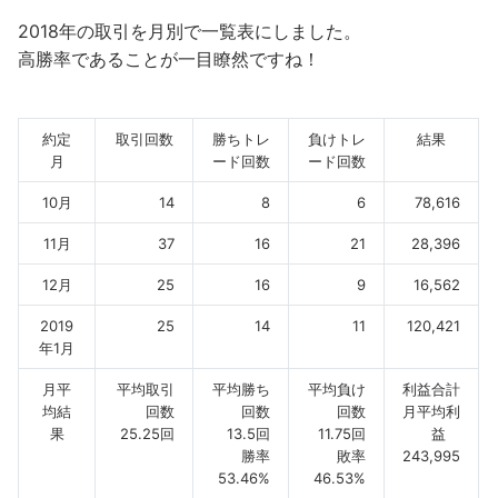
2018年の取引を月別で一覧表にしました。
高勝率であることが一目瞭然ですね！
約定
取引回数
勝ちトレ
負けトレ
結果
月
ード回数
ード回数
10月
14
8
6
78,616
11月
37
16
21
28,396
12月
25
16
9
16,562
2019
25
14
11
120,421
年1月
月平
平均取引
平均勝ち
平均負け
利益合計
均結
回数
回数
回数
月平均利
果
25.25回
13.5回
11.75回
益
勝率
敗率
243,995
53.46%
46.53%