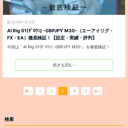
2019年1月12日
AI Rig 01(ｾﾞﾛﾜﾝ) -GBPJPY M30-（エーアイリグ・
FX・EA）徹底検証！【設定・実績・評判】
今回は「AI Rig 01(ｾﾞﾛﾜﾝ) -GBPJPY M30-」を徹底検証！
続きを読む
前へ
1
2
3
4
5
次へ
検索