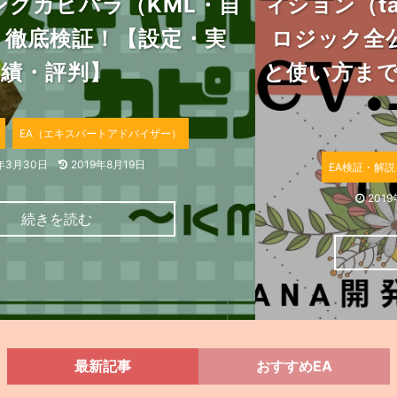
ィション（takah）初心者でも安心の
ロジック全公開！おすすめポイント
と使い方まで紹介！【設定・実績・評
判】
EA検証・解説
EA（エキスパートアドバイザー）
2019年3月27日
2019年8月19日
続きを読む
最新記事
おすすめEA